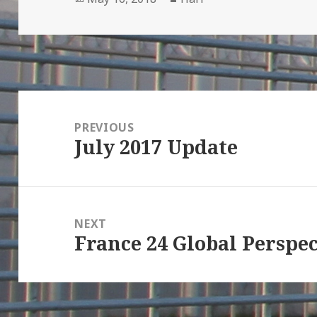
on
Post
navigation
PREVIOUS
July 2017 Update
Previous
post:
NEXT
France 24 Global Perspec
Next
post: