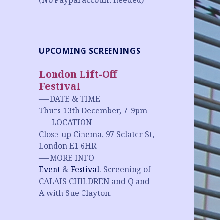
(No Paypal account needed)
UPCOMING SCREENINGS
London Lift-Off
Festival
—-DATE & TIME
Thurs 13th December, 7-9pm
—- LOCATION
Close-up Cinema, 97 Sclater St,
London E1 6HR
—-MORE INFO
Event
&
Festival
. Screening of
CALAIS CHILDREN and Q and
A with Sue Clayton.