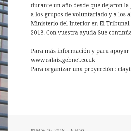
durante un año desde que dejaron la 
a los grupos de voluntariado y a los 
Ministerio del Interior en El Tribuna
2018. Con vuestra ayuda Sue continúa
Para más información y para apoyar 
www.calais.gebnet.co.uk
Para organizar una proyección : cl
Posted
Author
May 16, 2018
Hari