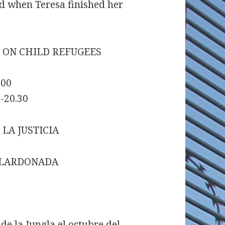
d when Teresa finished her
M ON CHILD REFUGEES
.00
-20.30
 LA JUSTICIA
GALARDONADA
de la Jungla el octubre del